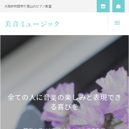
大阪府吹田市千里山のピアノ教室
Open
全ての人に音楽の楽しみと表現でき
る喜びを