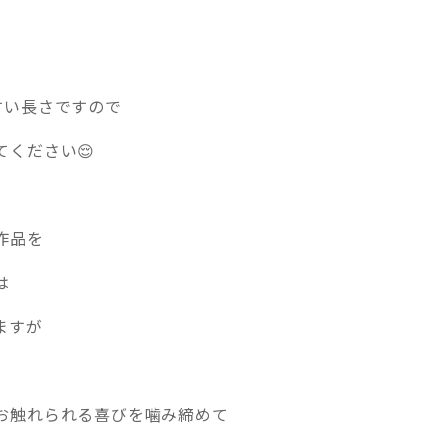
すい長さですので
てください😌
作品を
は
ますが
お触れられる喜びを噛み締めて