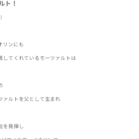
ルト！
)
オリンにも
残してくれているモーツァルトは
の
ツァルトを父として生まれ
能を発揮し