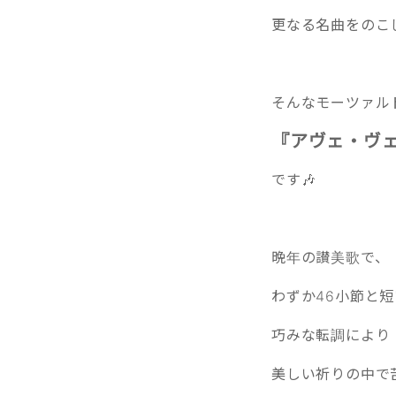
更なる名曲をのこ
そんなモーツァル
『アヴェ・ヴ
です🎶
晩年の讃美歌で、
わずか46小節と
巧みな転調により
美しい祈りの中で