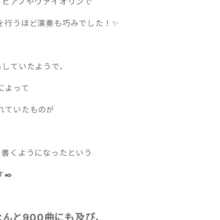
らピアノやヴァイオリンで
を行うほど演奏も巧みでした！✨
もしていたようで、
によって
れていたものが
を書くようになったという
✒️
んと900曲にも及び、