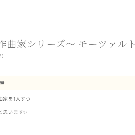
作曲家シリーズ～ モーツァル
日)
️
曲家を1人ずつ
と思います✨