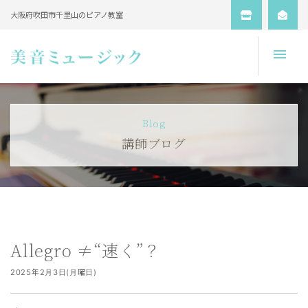
大阪府吹田市千里山のピアノ教室
Open
Blog
講師ブログ
Allegro ≠“速く”？
2025年2月3日(月曜日)