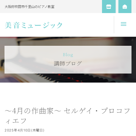
大阪府吹田市千里山のピアノ教室
Open
Blog
講師ブログ
～4月の作曲家～ セルゲイ・プロコフ
ィエフ
2025年4月10日(木曜日)