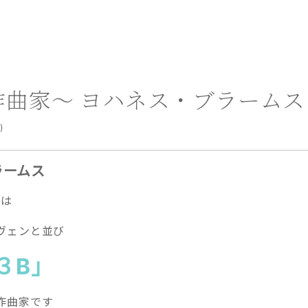
作曲家～ ヨハネス・ブラームス
)
ラームス
)は
ヴェンと並び
３B」
作曲家です