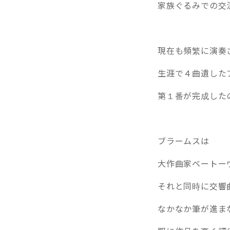
家族ぐるみでの交流
現在も頻繁に演奏
生涯で４曲遺した
第１番が完成した
ブラームスは
大作曲家ベートー
それと同時に交響
なかなか筆が進ま