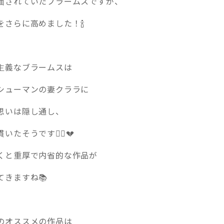
価されていたブラームスですが、
さらに高めました！🍾
主義なブラームスは
シューマンの妻クララに
思いは隠し通し、
たそうです🧔‍♂️💔
くと重厚で内省的な作品が
てきますね📚
のオススメの作品は