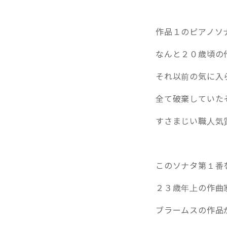
作品１のピアノソ
なんと２０歳頃の
それ以前の気に入
全て破棄していたそ
すさまじい職人気
このソナタ第１番
２３歳年上の作曲
ブラームスの作品