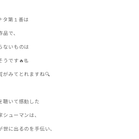
ナタ第１番は
作品で、
らないものは
うです🔥📃
質がみてとれますね🔍
を聴いて感動した
家シューマンは、
が世に出るのを手伝い、