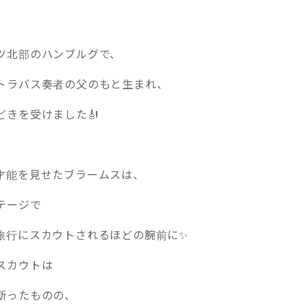
ツ北部のハンブルグで、
トラバス奏者の父のもと生まれ、
どきを受けました🎻
才能を見せたブラームスは、
テージで
旅行にスカウトされるほどの腕前に✨
スカウトは
断ったものの、