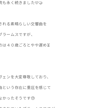
も永く続きました🩷🤝
される素晴らしい交響曲を
ブラームスですが、
のは４０歳ごろとやや遅め⏳
ヴェンを大変尊敬しており、
曲という存在に重圧を感じて
なかったそうです😓