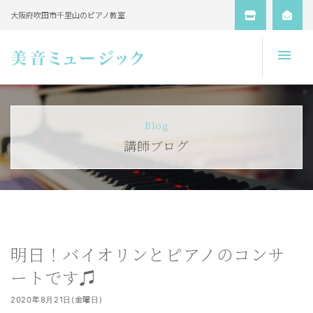
大阪府吹田市千里山のピアノ教室
Open
Blog
講師ブログ
明日！バイオリンとピアノのコンサ
ートです♫
2020年8月21日(金曜日)