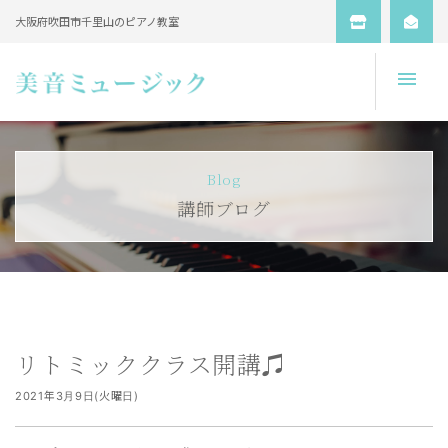
大阪府吹田市千里山のピアノ教室
Open
Blog
講師ブログ
リトミッククラス開講♫
2021年3月9日(火曜日)