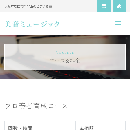
大阪府吹田市千里山のピアノ教室
Open
Courses
コース&料金
プロ奏者育成コース
回数・時間
応相談