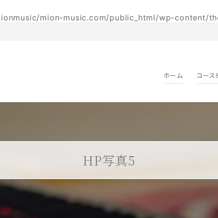
ionmusic/mion-music.com/public_html/wp-content/th
ホーム
コース
HP写真5