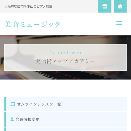
大阪府吹田市千里山のピアノ教室
Open
Online lesson
発信術アップアカデミー
オンラインレッスン一覧
会員情報変更