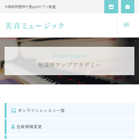
大阪府吹田市千里山のピアノ教室
Open
Online lesson
発信術アップアカデミー
オンラインレッスン一覧
会員情報変更