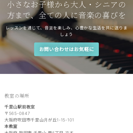
小さなお子様から大人・シニアの
方まで、全ての人に音楽の喜びを
レッスンを通じて、音楽を楽しみ、心豊かな生活を共に送りま
しょう
お問い合わせはお気軽に
教室の場所
千里山駅前教室
〒565-0847
大阪府吹田市千里山月が丘1-15-101
本教室
大阪府 吹田市 千里山 西5丁目 です。