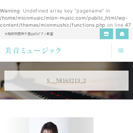
Warning
: Undefined array key "pagename" in
/home/mionmusic/mion-music.com/public_html/wp-
content/themes/mionmushic/functions.php
on line
47
大阪府吹田市千里山のピアノ教室
Open
S__58163213_2