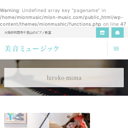
Warning
: Undefined array key "pagename" in
/home/mionmusic/mion-music.com/public_html/wp-
content/themes/mionmushic/functions.php
on line
47
大阪府吹田市千里山のピアノ教室
Open
hiroko-mima