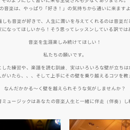
そのようにして習いに来る生徒さんも少なくありません。
の音楽は、やっぱり「好き！」の気持ちから通いに来ます
誰しも音楽が好きで、人生に潤いを与えてくれるのは音楽だ
家になってほしいから！そう思ってレッスンしている訳では
音楽を生涯楽しみ続けてほしい！
私たちの願いです。
とした練習や、楽譜を読む訓練、実はいろいろな壁が立ちは
人がいたら、、、そして上手にその壁を乗り越えるコツを教
なんだかかる〜く壁を越えられそうな気がしませんか？
音ミュージックはあなたの音楽人生と一緒に伴走（伴奏）し