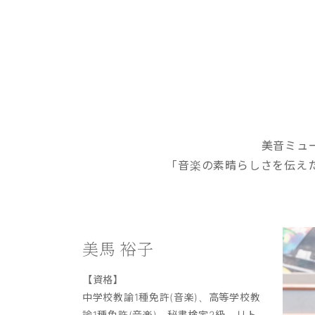
美音ミュ
「音楽の素晴らしさを伝え
美馬 裕子
【資格】
中学校教諭1種免許(音楽)、高等学校教
諭1種免許(音楽)、秘書検定2級、リト