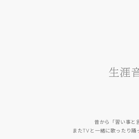
生涯
昔から「習い事と
またTVと一緒に歌ったり