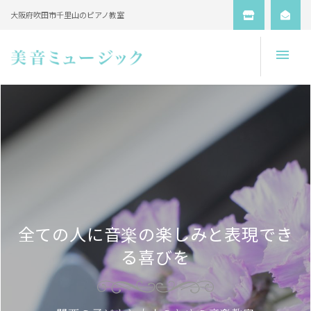
大阪府吹田市千里山のピアノ教室
Open
全ての人に音楽の楽しみと表現でき
る喜びを