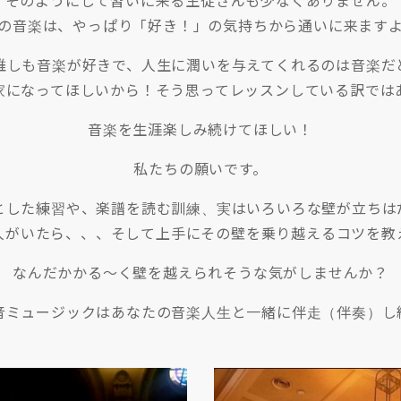
そのようにして習いに来る生徒さんも少なくありません。
の音楽は、やっぱり「好き！」の気持ちから通いに来ます
誰しも音楽が好きで、人生に潤いを与えてくれるのは音楽だ
家になってほしいから！そう思ってレッスンしている訳では
音楽を生涯楽しみ続けてほしい！
私たちの願いです。
とした練習や、楽譜を読む訓練、実はいろいろな壁が立ちは
人がいたら、、、そして上手にその壁を乗り越えるコツを教
なんだかかる〜く壁を越えられそうな気がしませんか？
音ミュージックはあなたの音楽人生と一緒に伴走（伴奏）し