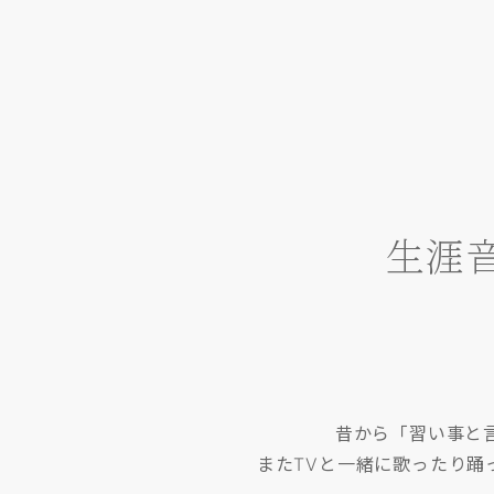
生涯
昔から「習い事と
またTVと一緒に歌ったり