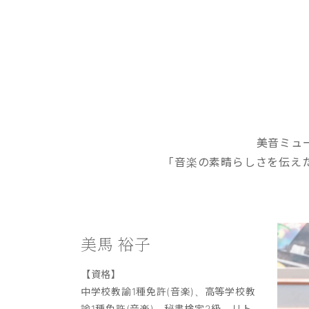
美音ミュ
「音楽の素晴らしさを伝え
美馬 裕子
【資格】
中学校教諭1種免許(音楽)、高等学校教
諭1種免許(音楽)、秘書検定2級、リト