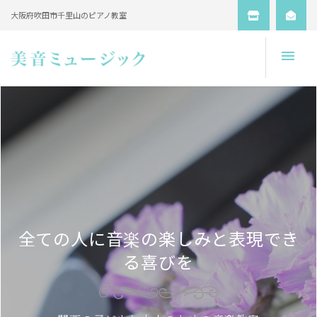
大阪府吹田市千里山のピアノ教室
Open
全ての人に音楽の楽しみと表現でき
る喜びを