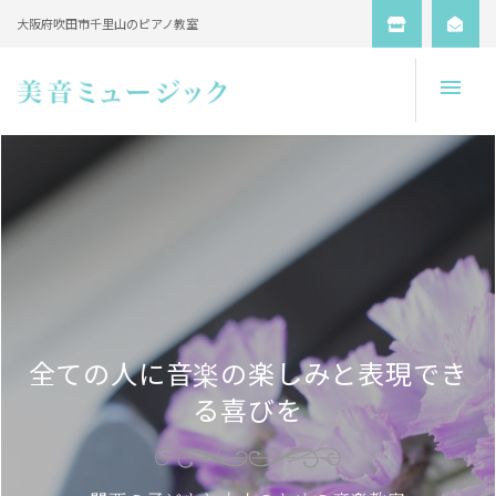
大阪府吹田市千里山のピアノ教室
Open
全ての人に音楽の楽しみと表現でき
る喜びを