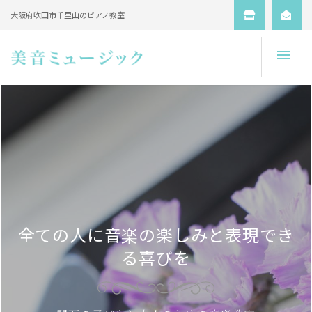
大阪府吹田市千里山のピアノ教室
Open
全ての人に音楽の楽しみと表現でき
る喜びを