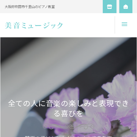
大阪府吹田市千里山のピアノ教室
Open
全ての人に音楽の楽しみと表現でき
る喜びを