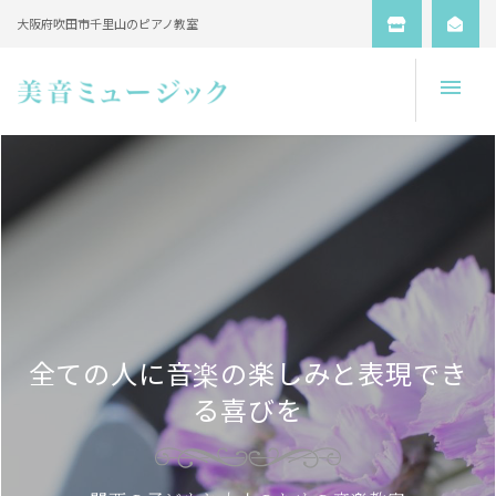
大阪府吹田市千里山のピアノ教室
Open
全ての人に音楽の楽しみと表現でき
る喜びを