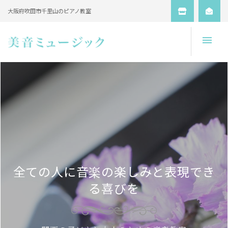
大阪府吹田市千里山のピアノ教室
Open
全ての人に音楽の楽しみと表現でき
る喜びを