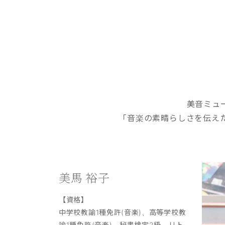
美音ミュ
「音楽の素晴らしさを伝え
美馬 裕子
【資格】
中学校教諭1種免許(音楽)、高等学校教
諭1種免許(音楽)、秘書検定2級、リト