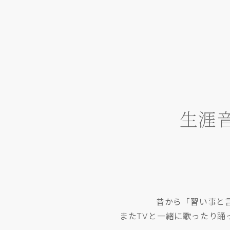
生涯
昔から「習い事と
またTVと一緒に歌ったり