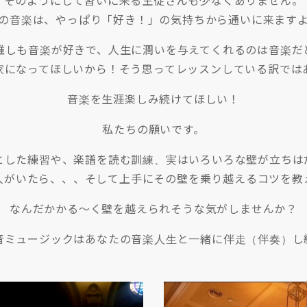
そのようにして習いに来る生徒さんも少なくありません。
の音楽は、やっぱり「好き！」の気持ちから通いに来ます
誰しも音楽が好きで、人生に潤いを与えてくれるのは音楽だ
家になってほしいから！そう思ってレッスンしている訳では
音楽を生涯楽しみ続けてほしい！
私たちの願いです。
とした練習や、楽譜を読む訓練、実はいろいろな壁が立ちは
人がいたら、、、そして上手にその壁を乗り越えるコツを教
なんだかかる〜く壁を越えられそうな気がしませんか？
音ミュージックはあなたの音楽人生と一緒に伴走（伴奏）し