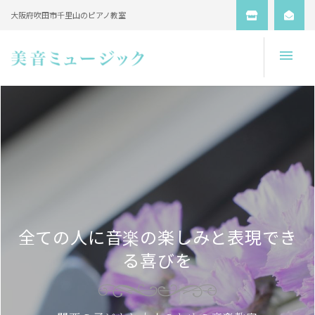
大阪府吹田市千里山のピアノ教室
Open
全ての人に音楽の楽しみと表現でき
る喜びを