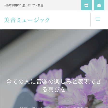
大阪府吹田市千里山のピアノ教室
Open
全ての人に音楽の楽しみと表現でき
る喜びを