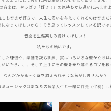
そのようにして習いに来る生徒さんも少なくありません。
の音楽は、やっぱり「好き！」の気持ちから通いに来ます
誰しも音楽が好きで、人生に潤いを与えてくれるのは音楽だ
家になってほしいから！そう思ってレッスンしている訳では
音楽を生涯楽しみ続けてほしい！
私たちの願いです。
とした練習や、楽譜を読む訓練、実はいろいろな壁が立ちは
人がいたら、、、そして上手にその壁を乗り越えるコツを教
なんだかかる〜く壁を越えられそうな気がしませんか？
音ミュージックはあなたの音楽人生と一緒に伴走（伴奏）し