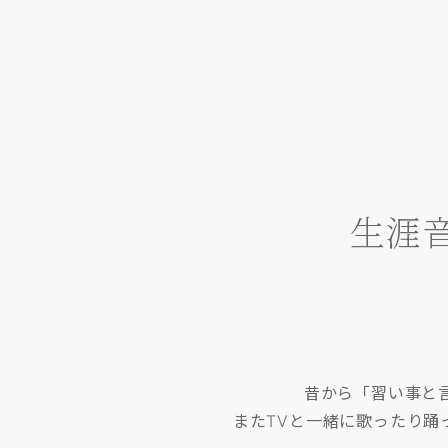
生涯
昔から「習い事と
またTVと一緒に歌ったり