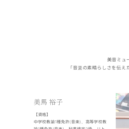
美音ミュ
「音楽の素晴らしさを伝え
美馬 裕子
【資格】
中学校教諭1種免許(音楽)、高等学校教
諭1種免許(音楽)、秘書検定2級、リト