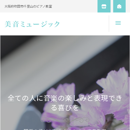
大阪府吹田市千里山のピアノ教室
Open
全ての人に音楽の楽しみと表現でき
る喜びを