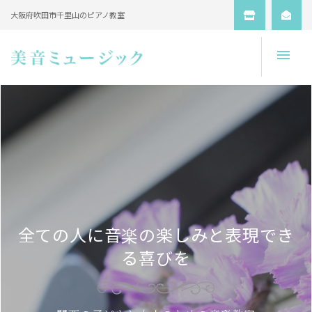
大阪府吹田市千里山のピアノ教室
Open
全ての人に音楽の楽しみと表現でき
る喜びを