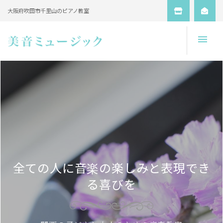
大阪府吹田市千里山のピアノ教室
Open
全ての人に音楽の楽しみと表現でき
る喜びを