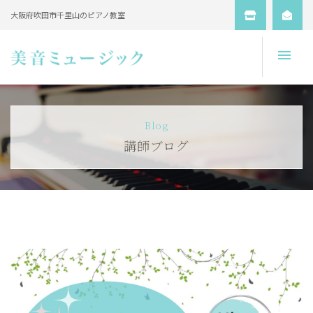
大阪府吹田市千里山のピアノ教室
Open
Blog
講師ブログ