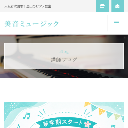
大阪府吹田市千里山のピアノ教室
Open
Blog
講師ブログ