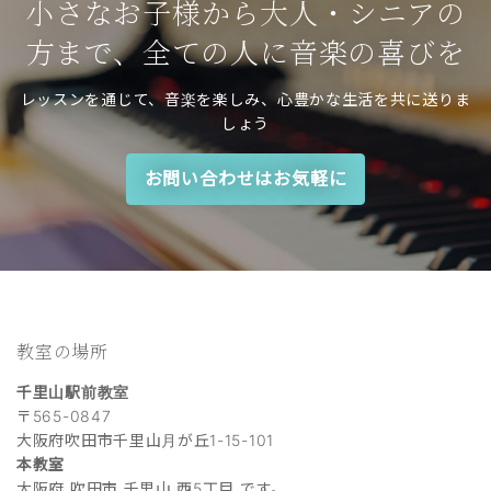
小さなお子様から大人・シニアの
方まで、全ての人に音楽の喜びを
レッスンを通じて、音楽を楽しみ、心豊かな生活を共に送りま
しょう
お問い合わせはお気軽に
教室の場所
千里山駅前教室
〒565-0847
大阪府吹田市千里山月が丘1-15-101
本教室
大阪府 吹田市 千里山 西5丁目 です。